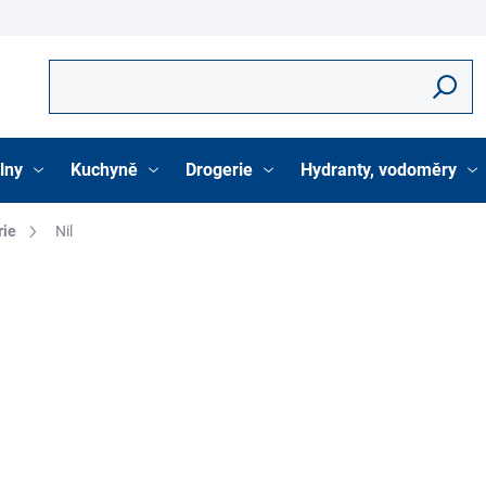
Hledat
lny
Kuchyně
Drogerie
Hydranty, vodoměry
rie
Nil