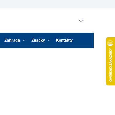
Prázdný košík
Nákupní
košík
Zahrada
Značky
Kontakty