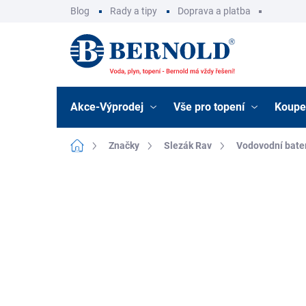
Přejít
Blog
Rady a tipy
Doprava a platba
na
obsah
Akce-Výprodej
Vše pro topení
Koupe
Domů
Značky
Slezák Rav
Vodovodní bate