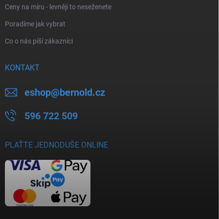
Ceny na míru - levněji to neseženete
Poradíme jak vybrat
Co o nás píší zákazníci
KONTAKT
eshop
@
bernold.cz
596 722 509
PLAŤTE JEDNODUŠE ONLINE