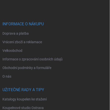
á
p
a
t
í
INFORMACE O NÁKUPU
Doprava a platba
Vrácení zboží a reklamace
Velkoobchod
Informace o zpracování osobních údajů
Obchodní podmínky a formuláře
O nás
UŽITEČNÉ RADY A TIPY
Katalogy koupelen ke stažení
Koupelnové studio Ostrava