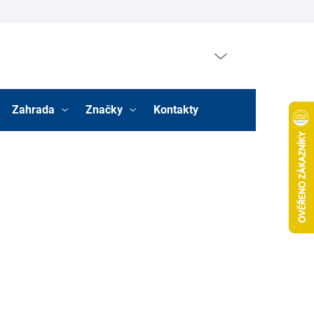
Prázdný košík
Nákupní
košík
Zahrada
Značky
Kontakty