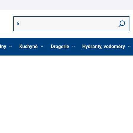
Hledat
lny
Kuchyně
Drogerie
Hydranty, vodoměry