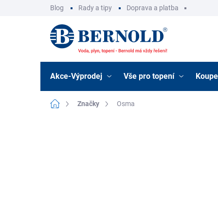
Přejít
Blog
Rady a tipy
Doprava a platba
na
obsah
Akce-Výprodej
Vše pro topení
Koupe
Domů
Značky
Osma