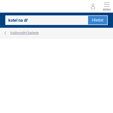
Přejít
na
obsah
Hledat
Vodovodní baterie