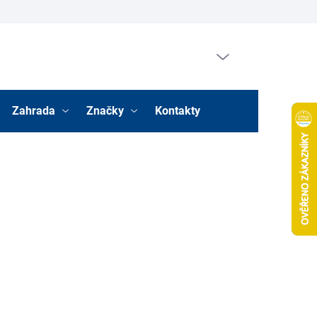
Prázdný košík
Nákupní
košík
Zahrada
Značky
Kontakty