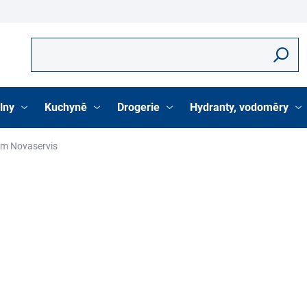
Hledat
lny
Kuchyně
Drogerie
Hydranty, vodoměry
am Novaservis