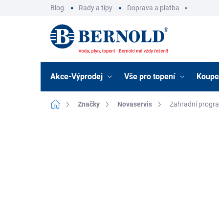
Přejít
Blog
Rady a tipy
Doprava a platba
na
obsah
Akce-Výprodej
Vše pro topení
Koupe
Domů
Značky
Novaservis
Zahradní progr