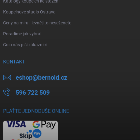
Katalogy koupelen ke stažení
Koupelnové studio Ostrava
Ceny na míru - levněji to neseženete
Poradíme jak vybrat
Co o nás píší zákazníci
KONTAKT
eshop
@
bernold.cz
596 722 509
PLAŤTE JEDNODUŠE ONLINE