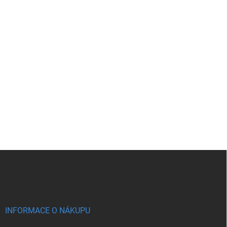
Z
á
p
a
t
í
INFORMACE O NÁKUPU