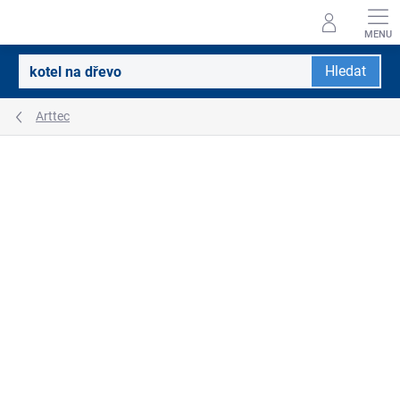
Přejít
na
obsah
Hledat
Arttec