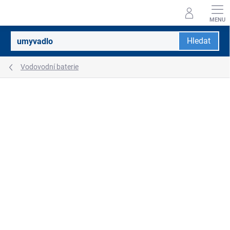
Přejít
na
obsah
Hledat
Vodovodní baterie