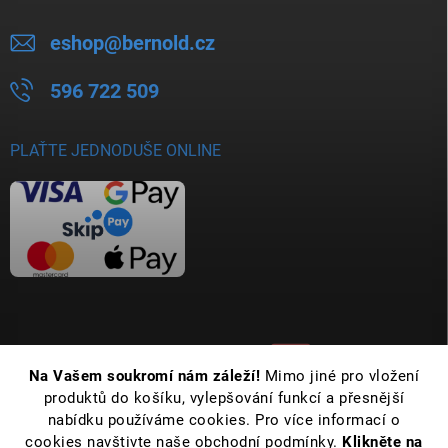
eshop
@
bernold.cz
596 722 509
PLAŤTE JEDNODUŠE ONLINE
Na Vašem soukromí nám záleží!
Mimo jiné pro vložení
produktů do košíku, vylepšování funkcí a přesnější
nabídku používáme cookies. Pro více informací o
cookies navštivte naše obchodní podmínky.
Klikněte na