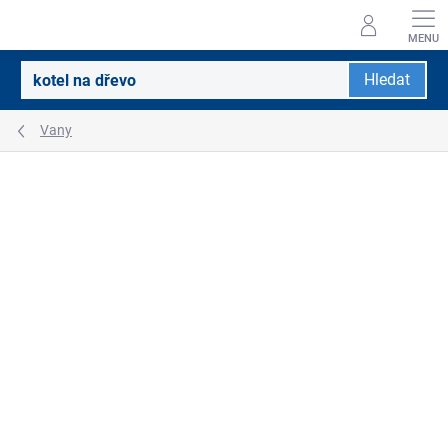
Přejít
na
obsah
Hledat
Vany