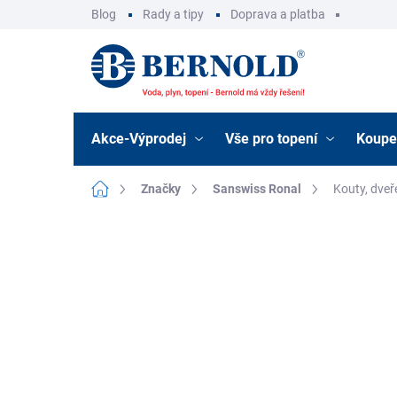
Přejít
Blog
Rady a tipy
Doprava a platba
na
obsah
Akce-Výprodej
Vše pro topení
Koupe
Domů
Značky
Sanswiss Ronal
Kouty, dveř