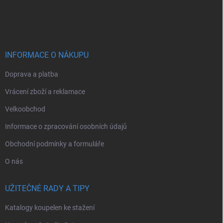
Z
á
p
a
t
í
INFORMACE O NÁKUPU
Doprava a platba
Vrácení zboží a reklamace
Velkoobchod
Informace o zpracování osobních údajů
Obchodní podmínky a formuláře
O nás
UŽITEČNÉ RADY A TIPY
Katalogy koupelen ke stažení