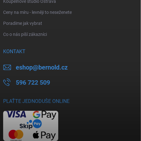
Koupelnové studio Ostrava
Ceny na míru - levněji to neseženete
Poradíme jak vybrat
Co o nás píší zákazníci
KONTAKT
eshop
@
bernold.cz
596 722 509
PLAŤTE JEDNODUŠE ONLINE