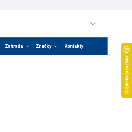
Prázdný košík
Nákupní
košík
Zahrada
Značky
Kontakty