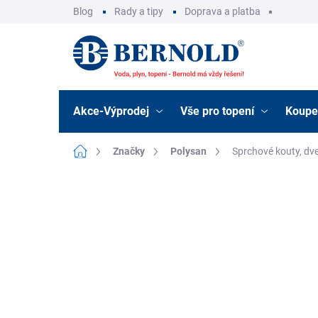
Přejít
Blog
Rady a tipy
Doprava a platba
na
obsah
Akce-Výprodej
Vše pro topení
Koupe
Domů
Značky
Polysan
Sprchové kouty, dve