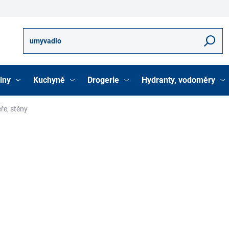
Hledat
lny
Kuchyně
Drogerie
Hydranty, vodoměry
ře, stěny