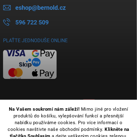
eshop
@
bernold.cz
596 722 509
PLAŤTE JEDNODUŠE ONLINE
Na Vašem soukromí nám záleží!
Mimo jiné pro vložení
produktů do košíku, vylepšování funkcí a přesnější
nabídku používáme cookies. Pro více informací o
cookies navštivte naše obchodní podmínky.
Klikněte na
tlačítko Souhlasím
a dejte veškerým cookies zelenou.