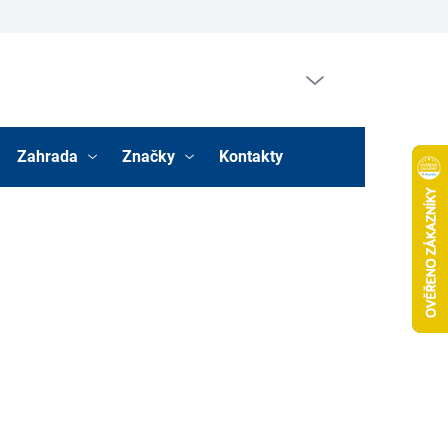
Prázdný košík
Nákupní
košík
Zahrada
Značky
Kontakty