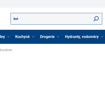
Hledat
lny
Kuchyně
Drogerie
Hydranty, vodoměry
Bruckner