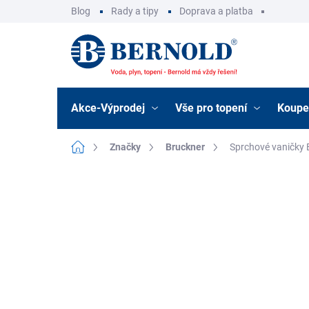
Přejít
Blog
Rady a tipy
Doprava a platba
na
obsah
Akce-Výprodej
Vše pro topení
Koupe
Domů
Značky
Bruckner
Sprchové vaničky 