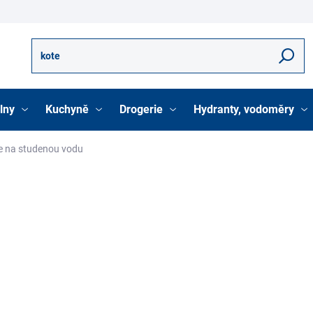
Hledat
lny
Kuchyně
Drogerie
Hydranty, vodoměry
e na studenou vodu