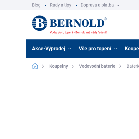
Přejít
Blog
Rady a tipy
Doprava a platba
na
obsah
Akce-Výprodej
Vše pro topení
Koupe
Domů
Koupelny
Vodovodní baterie
Bateri