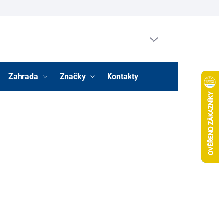
Prázdný košík
Nákupní
košík
Zahrada
Značky
Kontakty