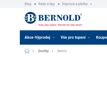
Přejít
Blog
Rady a tipy
Doprava a platba
na
obsah
Akce-Výprodej
Vše pro topení
Koupe
Domů
Značky
Sanco