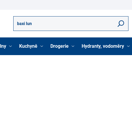
Hledat
lny
Kuchyně
Drogerie
Hydranty, vodoměry