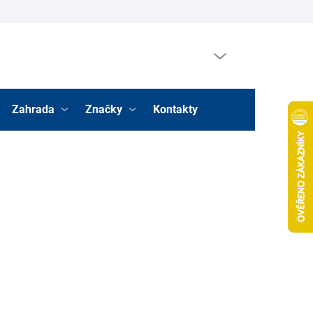
Prázdný košík
Nákupní
košík
Zahrada
Značky
Kontakty