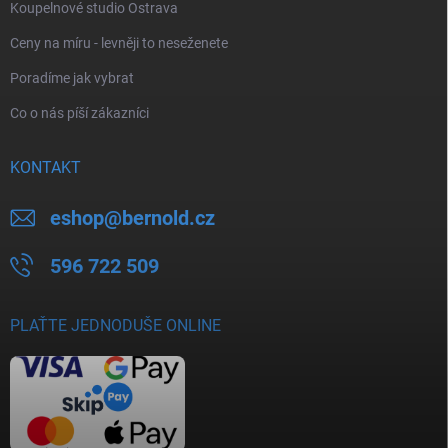
Koupelnové studio Ostrava
Ceny na míru - levněji to neseženete
Poradíme jak vybrat
Co o nás píší zákazníci
KONTAKT
eshop
@
bernold.cz
596 722 509
PLAŤTE JEDNODUŠE ONLINE