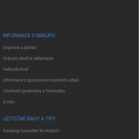
Z
á
p
a
t
í
INFORMACE O NÁKUPU
Doprava a platba
Vrácení zboží a reklamace
Velkoobchod
Informace o zpracování osobních údajů
Obchodní podmínky a formuláře
O nás
UŽITEČNÉ RADY A TIPY
Katalogy koupelen ke stažení