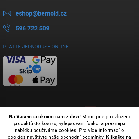
eshop
@
bernold.cz
596 722 509
PLAŤTE JEDNODUŠE ONLINE
Na Vašem soukromí nám záleží!
Mimo jiné pro vložení
produktů do košíku, vylepšování funkcí a přesnější
nabídku používáme cookies. Pro více informací o
cookies navštivte naše obchodní podmínky.
Klikněte na