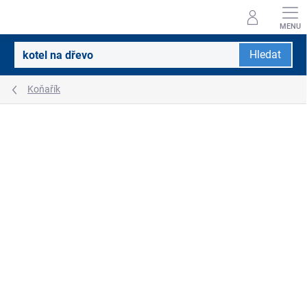
Přejít
na
obsah
Hledat
Koňařík