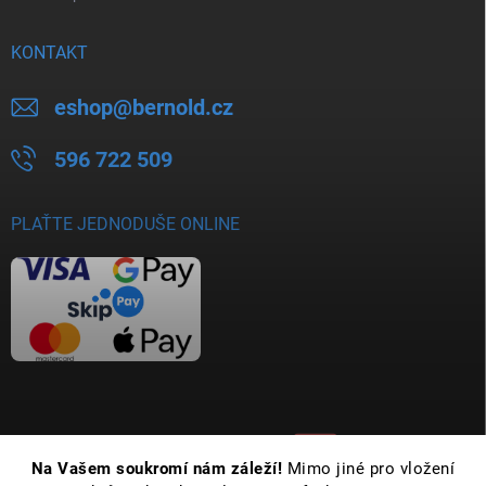
KONTAKT
eshop
@
bernold.cz
596 722 509
PLAŤTE JEDNODUŠE ONLINE
Na Vašem soukromí nám záleží!
Mimo jiné pro vložení