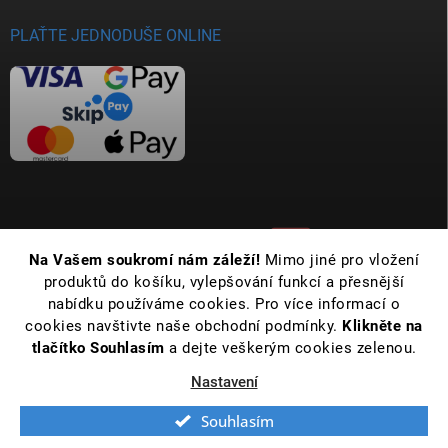
PLAŤTE JEDNODUŠE ONLINE
Na Vašem soukromí nám záleží!
Mimo jiné pro vložení
produktů do košíku, vylepšování funkcí a přesnější
nabídku používáme cookies. Pro více informací o
cookies navštivte naše obchodní podmínky.
Klikněte na
tlačítko Souhlasím
a dejte veškerým cookies zelenou.
Nastavení
Copyright 2026
Koupelny Bernold | Vše pro Vaši koupelnu již od roku 1990
.
Všechna práva vyhrazena.
Upravit nastavení cookies
Souhlasím
Vytvořil Shoptet