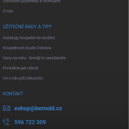
Obchodní podmínky a formuláře
O nás
UŽITEČNÉ RADY A TIPY
Katalogy koupelen ke stažení
Koupelnové studio Ostrava
Ceny na míru - levněji to neseženete
Poradíme jak vybrat
Co o nás píší zákazníci
KONTAKT
eshop
@
bernold.cz
596 722 509