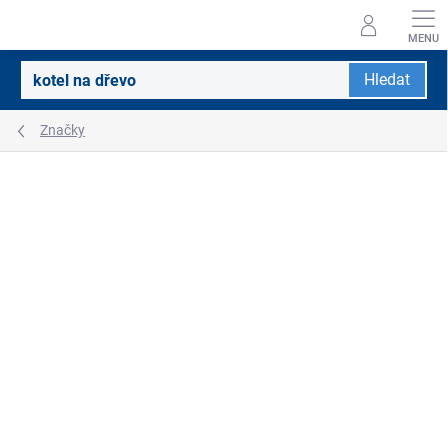
Přejít
na
obsah
Hledat
Značky