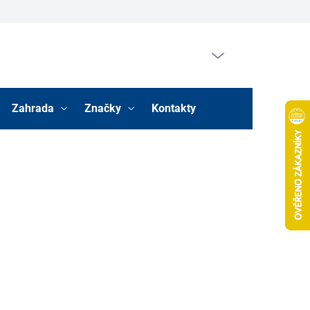
Prázdný košík
Nákupní
košík
Zahrada
Značky
Kontakty