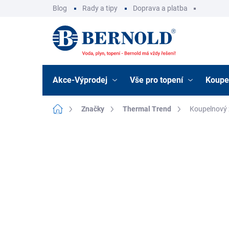
Přejít
Blog
Rady a tipy
Doprava a platba
na
obsah
Akce-Výprodej
Vše pro topení
Koupe
Domů
Značky
Thermal Trend
Koupelnový 