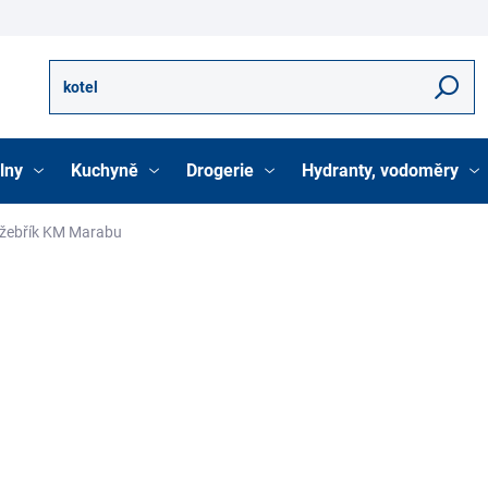
Hledat
lny
Kuchyně
Drogerie
Hydranty, vodoměry
žebřík KM Marabu