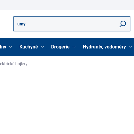
Hledat
lny
Kuchyně
Drogerie
Hydranty, vodoměry
lektrické bojlery