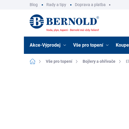
Přejít
Blog
Rady a tipy
Doprava a platba
na
obsah
Akce-Výprodej
Vše pro topení
Koupe
Domů
Vše pro topení
Bojlery a ohřívače
E