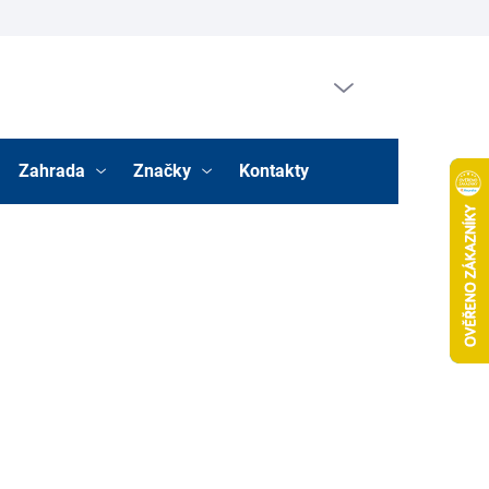
Prázdný košík
Nákupní
košík
Zahrada
Značky
Kontakty