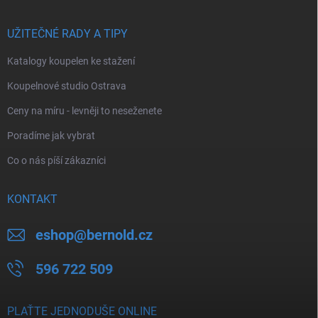
UŽITEČNÉ RADY A TIPY
Katalogy koupelen ke stažení
Koupelnové studio Ostrava
Ceny na míru - levněji to neseženete
Poradíme jak vybrat
Co o nás píší zákazníci
KONTAKT
eshop
@
bernold.cz
596 722 509
PLAŤTE JEDNODUŠE ONLINE