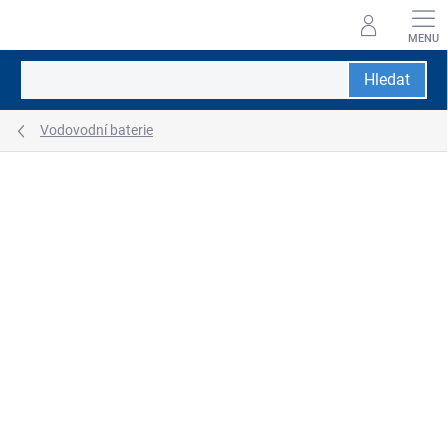
Přejít
na
obsah
Hledat
Vodovodní baterie