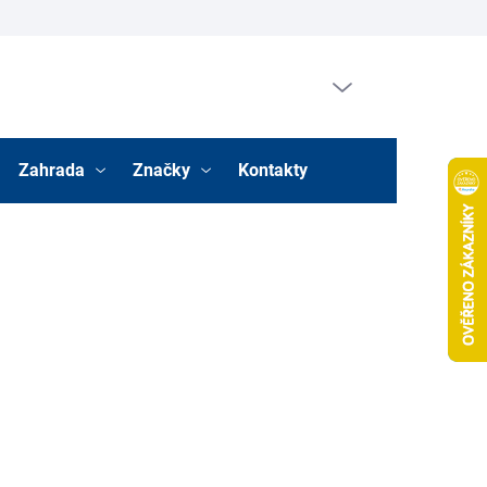
Prázdný košík
Nákupní
košík
Zahrada
Značky
Kontakty