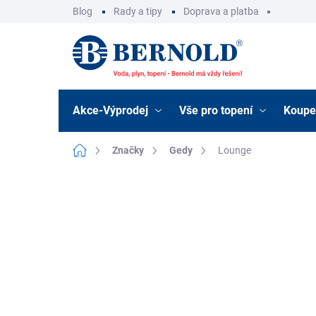
Přejít
Blog
Rady a tipy
Doprava a platba
na
obsah
Akce-Výprodej
Vše pro topení
Koupe
Domů
Značky
Gedy
Lounge