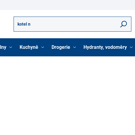
Hledat
lny
Kuchyně
Drogerie
Hydranty, vodoměry