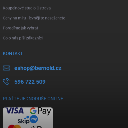
Koupelnové studio Ostrava
Ceny na míru - levněji to neseženete
Poradíme jak vybrat
Co o nás píší zákazníci
KONTAKT
eshop
@
bernold.cz
596 722 509
PLAŤTE JEDNODUŠE ONLINE