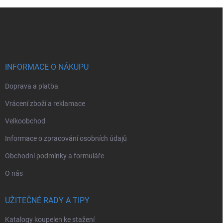
Z
á
p
a
t
í
INFORMACE O NÁKUPU
Doprava a platba
Vrácení zboží a reklamace
Velkoobchod
Informace o zpracování osobních údajů
Obchodní podmínky a formuláře
O nás
UŽITEČNÉ RADY A TIPY
Katalogy koupelen ke stažení