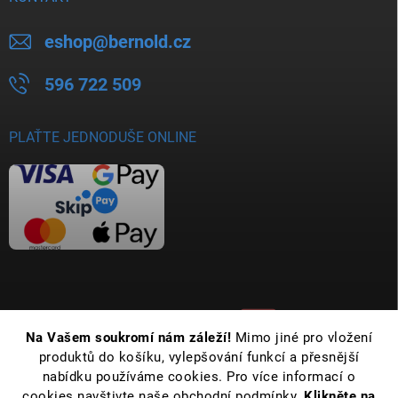
eshop
@
bernold.cz
596 722 509
PLAŤTE JEDNODUŠE ONLINE
Na Vašem soukromí nám záleží!
Mimo jiné pro vložení
produktů do košíku, vylepšování funkcí a přesnější
nabídku používáme cookies. Pro více informací o
cookies navštivte naše obchodní podmínky.
Klikněte na