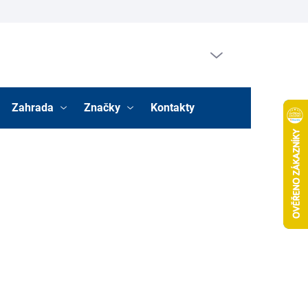
Prázdný košík
Nákupní
košík
Zahrada
Značky
Kontakty