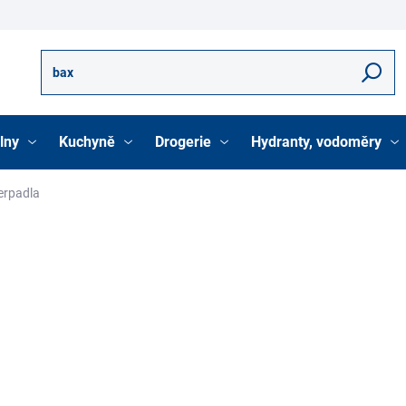
Hledat
lny
Kuchyně
Drogerie
Hydranty, vodoměry
erpadla