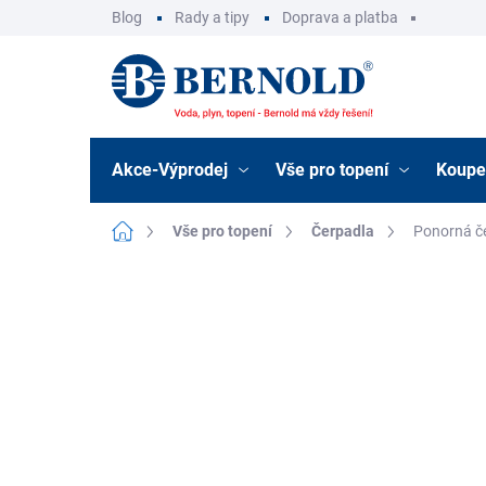
Přejít
Blog
Rady a tipy
Doprava a platba
na
obsah
Akce-Výprodej
Vše pro topení
Koupe
Domů
Vše pro topení
Čerpadla
Ponorná č