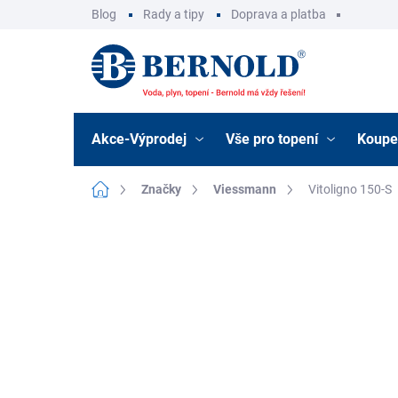
Přejít
Blog
Rady a tipy
Doprava a platba
na
obsah
Akce-Výprodej
Vše pro topení
Koupe
Domů
Značky
Viessmann
Vitoligno 150-S