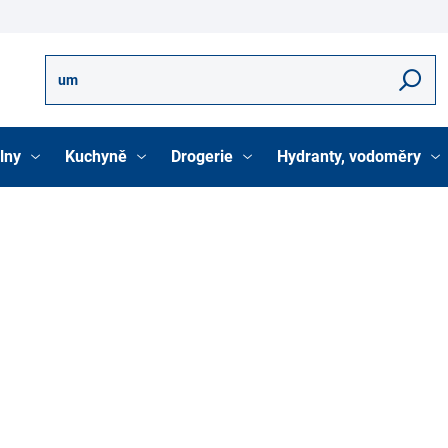
Hledat
lny
Kuchyně
Drogerie
Hydranty, vodoměry