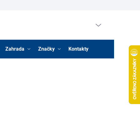
Prázdný košík
Nákupní
košík
Zahrada
Značky
Kontakty