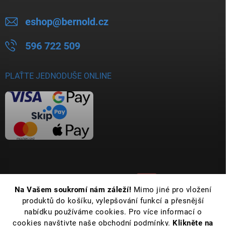
eshop
@
bernold.cz
596 722 509
PLAŤTE JEDNODUŠE ONLINE
Na Vašem soukromí nám záleží!
Mimo jiné pro vložení
produktů do košíku, vylepšování funkcí a přesnější
nabídku používáme cookies. Pro více informací o
cookies navštivte naše obchodní podmínky.
Klikněte na