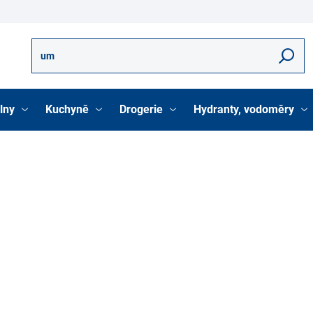
Hledat
lny
Kuchyně
Drogerie
Hydranty, vodoměry