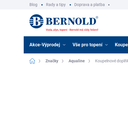
Přejít
Blog
Rady a tipy
Doprava a platba
na
obsah
Akce-Výprodej
Vše pro topení
Koupe
Domů
Značky
Aqualine
Koupelnové doplň