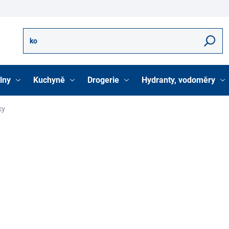
Hledat
lny
Kuchyně
Drogerie
Hydranty, vodoměry
ky