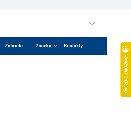
Prázdný košík
Nákupní
košík
Zahrada
Značky
Kontakty