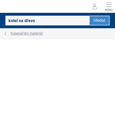
Přejít
na
obsah
Hledat
Topenářský materiál