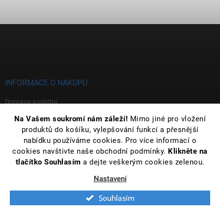
Z
á
p
a
t
í
INFORMACE O NÁKUPU
Doprava a platba
Na Vašem soukromí nám záleží!
Mimo jiné pro vložení
Vrácení zboží a reklamace
produktů do košíku, vylepšování funkcí a přesnější
Velkoobchod
nabídku používáme cookies. Pro více informací o
cookies navštivte naše obchodní podmínky.
Klikněte na
Informace o zpracování osobních údajů
tlačítko Souhlasím
a dejte veškerým cookies zelenou.
Obchodní podmínky a formuláře
Nastavení
O nás
Souhlasím
UŽITEČNÉ RADY A TIPY