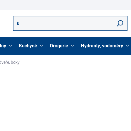
Hledat
lny
Kuchyně
Drogerie
Hydranty, vodoměry
dveře, boxy