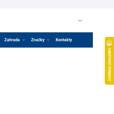
Prázdný košík
Nákupní
košík
Zahrada
Značky
Kontakty