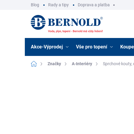
Přejít
Blog
Rady a tipy
Doprava a platba
na
obsah
Akce-Výprodej
Vše pro topení
Koupe
Domů
Značky
A-Interiéry
Sprchové kouty, 