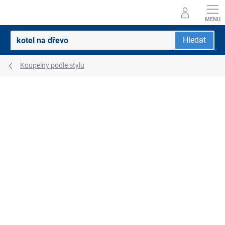
Přejít
na
obsah
Hledat
Koupelny podle stylu