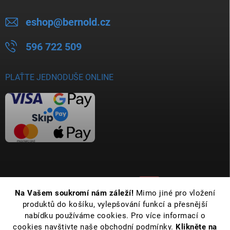
eshop
@
bernold.cz
596 722 509
PLAŤTE JEDNODUŠE ONLINE
Na Vašem soukromí nám záleží!
Mimo jiné pro vložení
produktů do košíku, vylepšování funkcí a přesnější
nabídku používáme cookies. Pro více informací o
cookies navštivte naše obchodní podmínky.
Klikněte na