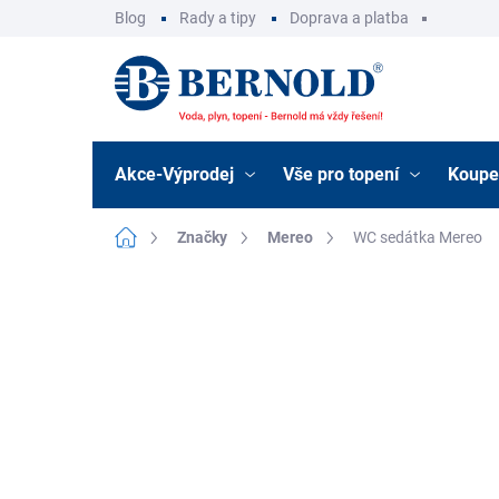
Přejít
Blog
Rady a tipy
Doprava a platba
na
obsah
Akce-Výprodej
Vše pro topení
Koupe
Domů
Značky
Mereo
WC sedátka Mereo