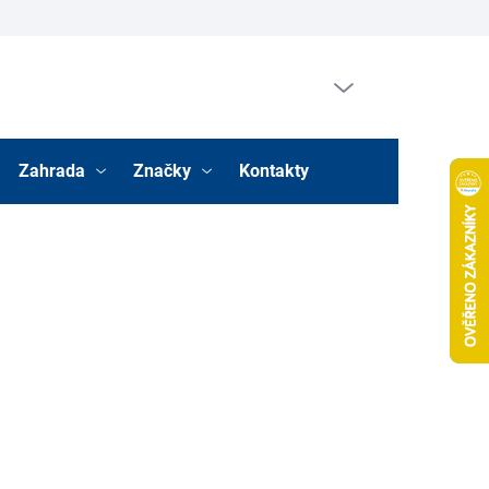
Prázdný košík
Nákupní
košík
Zahrada
Značky
Kontakty