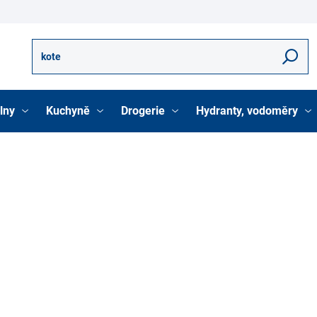
Hledat
lny
Kuchyně
Drogerie
Hydranty, vodoměry