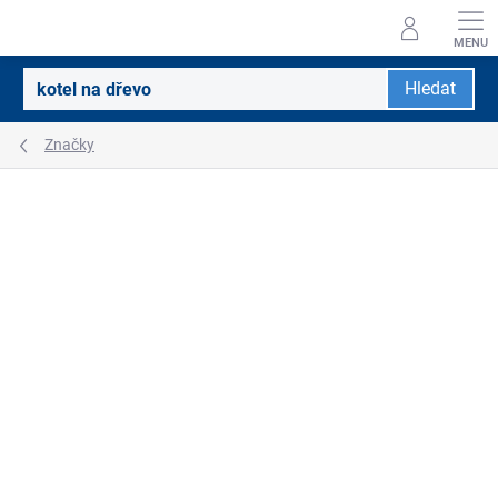
Přejít
na
obsah
Hledat
Značky