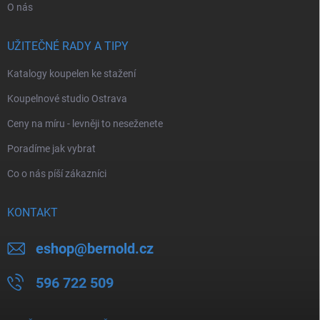
O nás
UŽITEČNÉ RADY A TIPY
Katalogy koupelen ke stažení
Koupelnové studio Ostrava
Ceny na míru - levněji to neseženete
Poradíme jak vybrat
Co o nás píší zákazníci
KONTAKT
eshop
@
bernold.cz
596 722 509