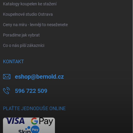
Katalogy koupelen ke stažení
Koupelnové studio Ostrava
Ceny na míru - levněji to neseženete
Poradíme jak vybrat
Co o nás píší zákazníci
KONTAKT
eshop
@
bernold.cz
596 722 509
PLAŤTE JEDNODUŠE ONLINE