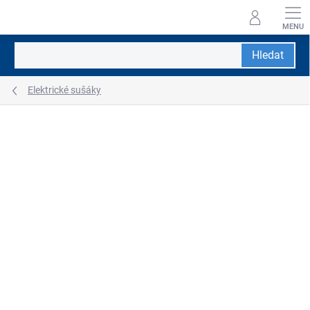
Přejít
na
obsah
Hledat
Elektrické sušáky