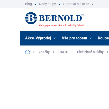
Přejít
Blog
Rady a tipy
Doprava a platba
na
obsah
Akce-Výprodej
Vše pro topení
Koupe
Domů
Značky
P.M.H.
Elektrické sušáky