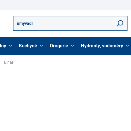
Hledat
lny
Kuchyně
Drogerie
Hydranty, vodoměry
Einar