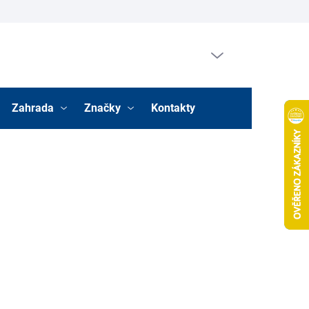
Prázdný košík
Nákupní
košík
Zahrada
Značky
Kontakty