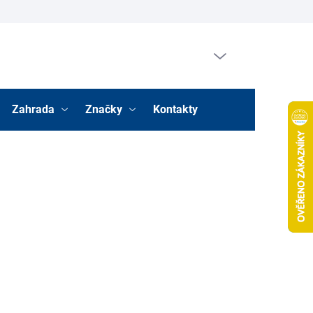
Prázdný košík
Nákupní
košík
Zahrada
Značky
Kontakty