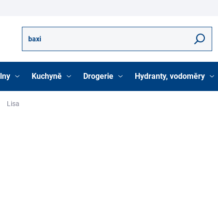
Hledat
lny
Kuchyně
Drogerie
Hydranty, vodoměry
Lisa