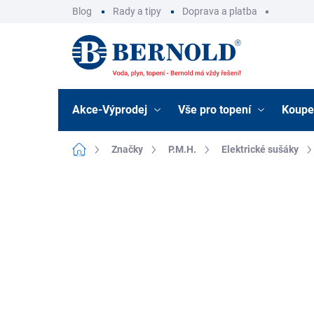
Přejít
Blog
Rady a tipy
Doprava a platba
na
obsah
Akce-Výprodej
Vše pro topení
Koupe
Domů
Značky
P.M.H.
Elektrické sušáky