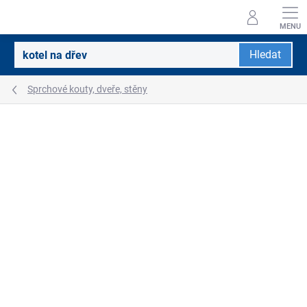
Přejít
na
obsah
Hledat
Sprchové kouty, dveře, stěny