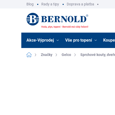
Přejít
Blog
Rady a tipy
Doprava a platba
na
obsah
Akce-Výprodej
Vše pro topení
Koupe
Domů
Značky
Gelco
Sprchové kouty, dveře