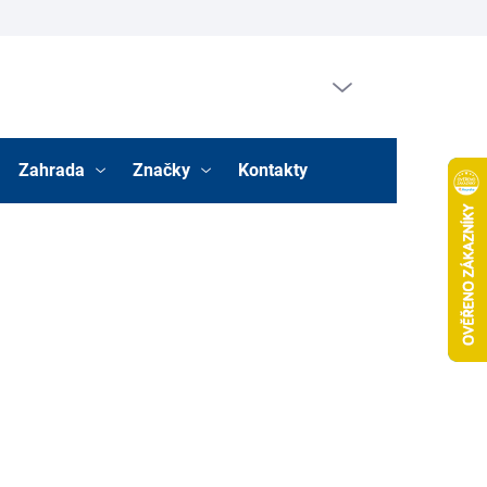
Prázdný košík
Nákupní
košík
Zahrada
Značky
Kontakty