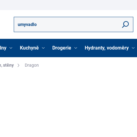
Hledat
lny
Kuchyně
Drogerie
Hydranty, vodoměry
, stěny
Dragon