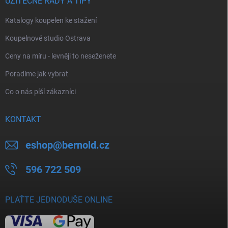
UŽITEČNÉ RADY A TIPY
Katalogy koupelen ke stažení
Koupelnové studio Ostrava
Ceny na míru - levněji to neseženete
Poradíme jak vybrat
Co o nás píší zákazníci
KONTAKT
eshop
@
bernold.cz
596 722 509
PLAŤTE JEDNODUŠE ONLINE