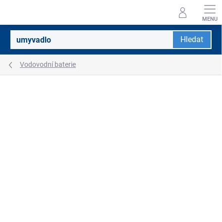
Přejít
na
obsah
Hledat
Vodovodní baterie