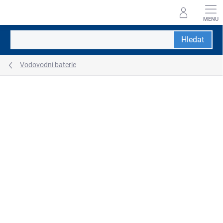
Přejít
na
obsah
Hledat
Vodovodní baterie