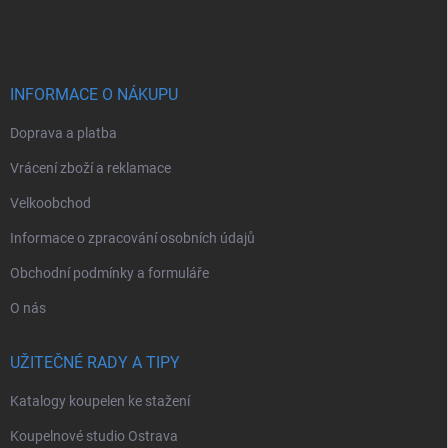
á
p
a
t
í
INFORMACE O NÁKUPU
Doprava a platba
Vrácení zboží a reklamace
Velkoobchod
Informace o zpracování osobních údajů
Obchodní podmínky a formuláře
O nás
UŽITEČNÉ RADY A TIPY
Katalogy koupelen ke stažení
Koupelnové studio Ostrava