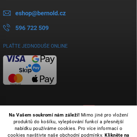
eshop
@
bernold.cz
596 722 509
PLAŤTE JEDNODUŠE ONLINE
Na Vašem soukromí nám záleží!
Mimo jiné pro vložení
produktů do košíku, vylepšování funkcí a přesnější
nabídku používáme cookies. Pro více informací o
cookies navštivte naše obchodní podmínky.
Klikněte na