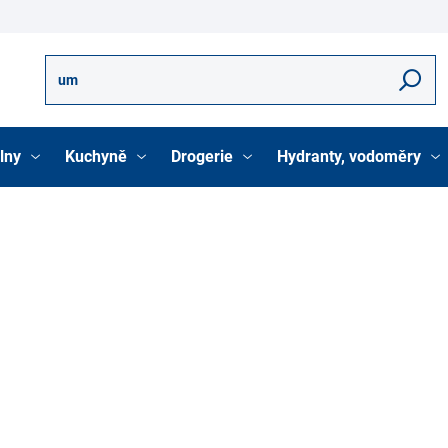
Hledat
lny
Kuchyně
Drogerie
Hydranty, vodoměry