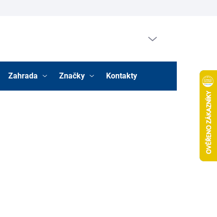
Prázdný košík
Nákupní
košík
Zahrada
Značky
Kontakty