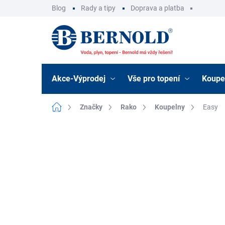
Přejít
Blog
Rady a tipy
Doprava a platba
na
obsah
Akce-Výprodej
Vše pro topení
Koupe
Domů
Značky
Rako
Koupelny
Easy